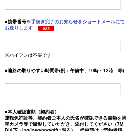
④鍵の返却について
鍵の返却は、解約日までに担当店舗までお持ち下さ
い。
※
第２・第３火曜日及び毎週水曜日は店舗定休日とな
■携帯番号
※手続き完了のお知らせをショートメールにて
りますので、店舗定休日の鍵返却の際は事前に担当店
お送りします
必須
舗までご相談下さい。上記以外も定休日がある店舗が
ありますので事前に定休日のご確認お願い致します。
※担当店舗が分からない場合はご契約頂きました東都
店舗までご連絡下さい。
※ハイフンは不要です
※退室立会が必要なお部屋については立会時にご返却
頂きます。
■連絡の取りやすい時間帯(例：午前中、10時～12時 等)
※弊社定休日等以外でご契約者のご都合により、解約
日を過ぎて鍵をご返却頂いた際はご返却日までの日割
賃料を頂きます。
⑤残置物の処分について
解約日以降、室内の残置物の処分については一切の異
議申し立てをしない事を確約頂きますので、撤去のお
■本人確認書類（契約者）
忘れのない様にお願い致します。
運転免許証等、契約者ご本人の氏名が確認できる書類を携
帯カメラ等で撮影していただき、添付してください（7M
B以下・jpg/jpeg/png/gifに限る）、尚申請はご契約者様