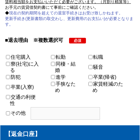
賃料相当額をお支払いいただく必要がございます。（月割り精算等）
お手元の賃貸借契約書にて事前にご確認ください。
◆
現在の契約期間を超えての退室手続きはお受け致しかねます。
更新手続き(更新書類の取交わし、更新費用のお支払い)が必要となりま
す。
■退去理由 ※複数選択可
必須
住宅購入
転勤
転職
寮(社宅)に入
同棲・結
騒音
る
婚
防犯
進学
卒業(帰省)
手狭なた
家賃軽減のた
卒業(入寮)
め
め
交通の利便
性
その他
【返金口座】