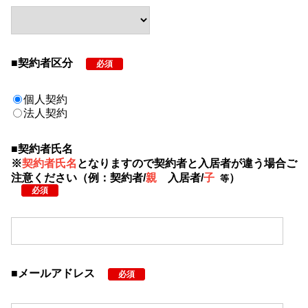
尚、誠に勝手ながら解約受付窓口は
毎週日曜日は定休
日
となります。
定休日に頂きましたお問合せのお返事は原則として定
休日明けとなりますので、ご了承下さいませ。
■契約者区分
必須
③解約月の賃料のお支払いについて
通常通り１ヵ月分の家賃
をお支払い下さい。
個人契約
日割り家賃の返金がある場合、契約 終了日から約１ヵ
法人契約
月を目途に敷金の清算時にあわせてご返金させて頂き
ます。
■契約者氏名
※
契約者氏名
と
なりますので
契約者と入居者が違う場合ご
※月額サービスの日割り精算について
注意ください（例：
契約者/
親
入居者/
子
）
等
東京海上ミレア少額短期保険ならびにトスパル24の月
必須
額プランでは、日割りでの精算は承っておりません。
あらかじめご了承ください。
※保険料の後払いについて
東京海上ミレア少額短期保険の月額プランは保険料が
後払いとなるため、退去後に
保険料のみ
が振替される
■メールアドレス
必須
場合がございます。